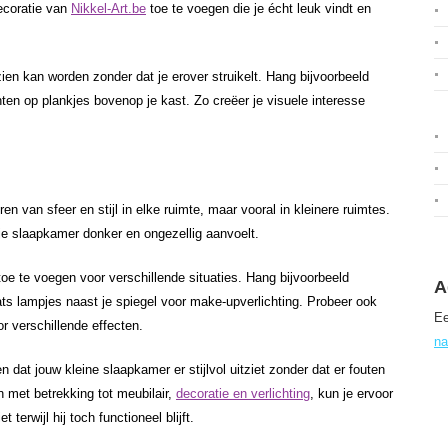
ecoratie van
Nikkel-Art.be
toe te voegen die je écht leuk vindt en
en kan worden zonder dat je erover struikelt. Hang bijvoorbeeld
ten op plankjes bovenop je kast. Zo creëer je visuele interesse
ëren van sfeer en stijl in elke ruimte, maar vooral in kleinere ruimtes.
 je slaapkamer donker en ongezellig aanvoelt.
toe te voegen voor verschillende situaties. Hang bijvoorbeeld
A
ats lampjes naast je spiegel voor make-upverlichting. Probeer ook
Ee
r verschillende effecten.
na
n dat jouw kleine slaapkamer er stijlvol uitziet zonder dat er fouten
met betrekking tot meubilair,
decoratie en verlichting
, kun je ervoor
terwijl hij toch functioneel blijft.