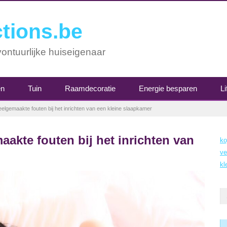
tions.be
ontuurlijke huiseigenaar
en
Tuin
Raamdecoratie
Energie besparen
Li
lgemaakte fouten bij het inrichten van een kleine slaapkamer
akte fouten bij het inrichten van
ko
ve
kl