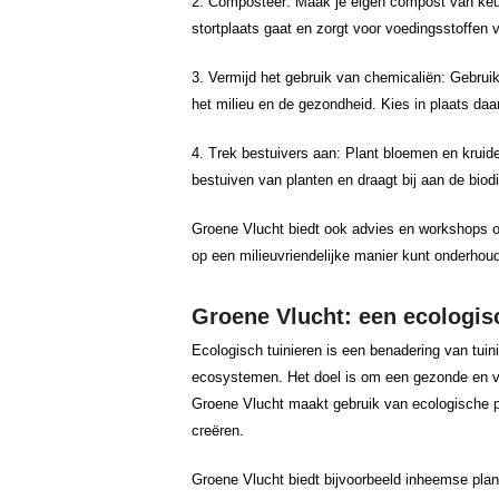
2. Composteer: Maak je eigen compost van keuke
stortplaats gaat en zorgt voor voedingsstoffen v
3. Vermijd het gebruik van chemicaliën: Gebrui
het milieu en de gezondheid. Kies in plaats daa
4. Trek bestuivers aan: Plant bloemen en kruiden
bestuiven van planten en draagt bij aan de biodiv
Groene Vlucht biedt ook advies en workshops ov
op een milieuvriendelijke manier kunt onderhou
Groene Vlucht: een ecologis
Ecologisch tuinieren is een benadering van tuin
ecosystemen. Het doel is om een gezonde en ve
Groene Vlucht maakt gebruik van ecologische p
creëren.
Groene Vlucht biedt bijvoorbeeld inheemse pla