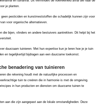
nafval en tuinafval. Dit vermindert de hoeveelheid afval die naar de
oor je planten.
k geen pesticiden en kunstmeststoffen die schadelijk kunnen zijn voor
rvan voor organische alternatieven.
 die bijen, vlinders en andere bestuivers aantrekken. Dit helpt bij het
ersiteit.
er duurzaam tuinieren. Met hun expertise kun je leren hoe je je tuin
den en tegelijkertijd bijdragen aan een duurzame toekomst.
che benadering van tuinieren
ieren die rekening houdt met de natuurlijke processen en
erkrachtige tuin te creëren die in harmonie is met de omgeving.
rincipes in hun producten en diensten om duurzame tuinen te
nten aan die zijn aangepast aan de lokale omstandigheden. Deze