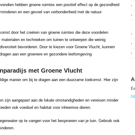
Bovendien hebben groene ruimtes een positief effect op de gezondheid
rminderen en een gevoel van verbondenheid met de natuur
komst door het creëren van groene ruimtes die deze voordelen
 materialen en technieken om tuinen te ontwerpen die weinig
diversiteit bevorderen. Door te kiezen voor Groene Vlucht, kunnen
jdragen aan een groenere en gezondere leefomgeving.
inparadijs met Groene Vlucht
A
ldige manier om bij te dragen aan een duurzame toekomst. Hier zijn
Ee
na
en zijn aangepast aan de lokale omstandigheden en vereisen minder
 bieden ook voedsel en habitat voor inheemse dieren.
regenwater op te vangen voor het besproeien van je tuin. Gebruik ook
inderen.