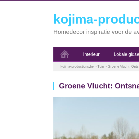
kojima-produc
Homedecor inspiratie voor de av
Interieur
Lokale gids
kojima-productions.be
>
Tuin
>
Groene Vlucht: Ont
Groene Vlucht: Ontsn