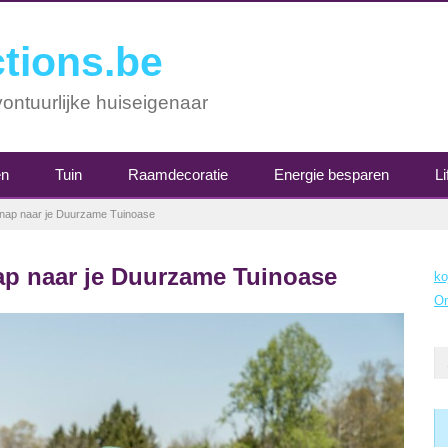
tions.be
ontuurlijke huiseigenaar
en
Tuin
Raamdecoratie
Energie besparen
Li
snap naar je Duurzame Tuinoase
ap naar je Duurzame Tuinoase
ko
On