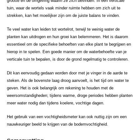
grootte en de omgeving waarin ze zich bevinden. In een verticale
tuin, waar de wortels vaak minder ruimte hebben om zich uit te
strekken, kan het moeilijker zijn om de juiste balans te vinden.
Te veel water kan leiden tot wortelrot, terwijl te weinig water de
planten kan uitdrogen en hun groei kan belemmeren. Het is daarom
essentieel om de specifieke behoeften van elke plant te begrijpen en
hierop in te spelen. Een goede manier om de waterbehoefte van je
verticale tuin te bepalen, is door de grond regelmatig te controleren.
Dit kan eenvoudig gedaan worden door met je vinger in de aarde te
steken. Als de bovenste laag droog aanvoelt, is het tijd om water te
geven. Het is ook belangrijk om rekening te houden met de
weersomstandigheden; tijdens warme, droge periodes hebben planten
meer water nodig dan tijdens koelere, vochtige dagen.
Het gebruik van een vochtigheidsmeter kan ook nuttig zijn om een
nauwkeuriger beeld te krijgen van de bodemvochtigheid.