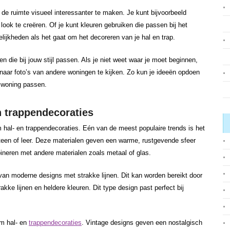
de ruimte visueel interessanter te maken. Je kunt bijvoorbeeld
look te creëren. Of je kunt kleuren gebruiken die passen bij het
elijkheden als het gaat om het decoreren van je hal en trap.
en die bij jouw stijl passen. Als je niet weet waar je moet beginnen,
 naar foto’s van andere woningen te kijken. Zo kun je ideeën opdoen
w woning passen.
n trappendecoraties
om hal- en trappendecoraties. Eén van de meest populaire trends is het
steen of leer. Deze materialen geven een warme, rustgevende sfeer
ineren met andere materialen zoals metaal of glas.
k van moderne designs met strakke lijnen. Dit kan worden bereikt door
kke lijnen en heldere kleuren. Dit type design past perfect bij
om hal- en
trappendecoraties
. Vintage designs geven een nostalgisch