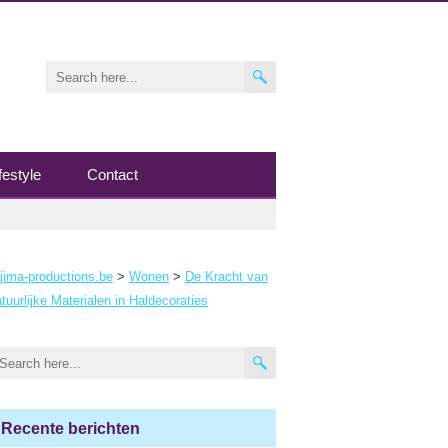
festyle
Contact
jima-productions.be
>
Wonen
>
De Kracht van
tuurlijke Materialen in Haldecoraties
Recente berichten