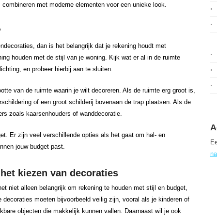
ns combineren met moderne elementen voor een unieke look.
?
endecoraties, dan is het belangrijk dat je rekening houdt met
ing houden met de stijl van je woning. Kijk wat er al in de ruimte
chting, en probeer hierbij aan te sluiten.
te van de ruimte waarin je wilt decoreren. Als de ruimte erg groot is,
schildering of een groot schilderij bovenaan de trap plaatsen. Als de
elers zoals kaarsenhouders of wanddecoratie.
A
t. Er zijn veel verschillende opties als het gaat om hal- en
Ee
binnen jouw budget past.
na
het kiezen van decoraties
het niet alleen belangrijk om rekening te houden met stijl en budget,
ecoraties moeten bijvoorbeeld veilig zijn, vooral als je kinderen of
kbare objecten die makkelijk kunnen vallen. Daarnaast wil je ook