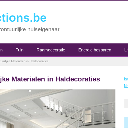
tions.be
ontuurlijke huiseigenaar
en
Tuin
Raamdecoratie
Energie besparen
Li
urlijke Materialen in Haldecoraties
jke Materialen in Haldecoraties
ko
Na