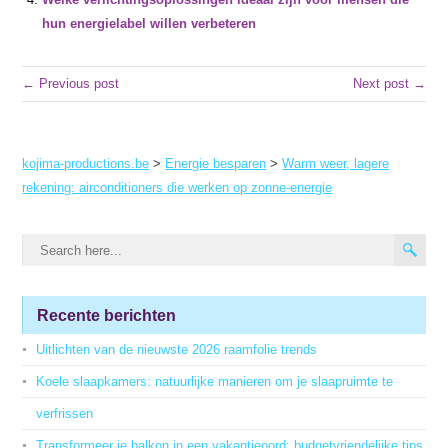
hun energielabel willen verbeteren
← Previous post
Next post →
kojima-productions.be
>
Energie besparen
>
Warm weer, lagere
rekening: airconditioners die werken op zonne-energie
Recente berichten
Uitlichten van de nieuwste 2026 raamfolie trends
Koele slaapkamers: natuurlijke manieren om je slaapruimte te
verfrissen
Transformeer je balkon in een vakantieoord: budgetvriendelijke tips