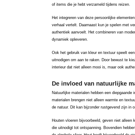
of items die je hebt verzameld tijdens reizen.
Het integreren van deze persoonlijke elementen i
verhaal vertelt. Daarnaast kun je spelen met ver
authentiek aanvoelt. Het combineren van moder
dynamiek opleveren.
Ook het gebruik van kleur en textuur speelt een 
uitnodigen om aan te raken. Door bewust te kiez
interieur dat niet alleen mooi is, maar ook authe
De invloed van natuurlijke ma
Natuurlijke materialen hebben een diepgaande i
materialen brengen niet alleen warmte en textu
de natuur. Dit kan bijzonder rustgevend zijn in
Houten vloeren bijvoorbeeld, geven niet alleen 
die uitnodigt tot ontspanning. Bovendien hebbe
de algehele sfeer. Hout heeft bijvoorbeeld de e