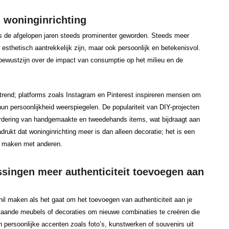
n woninginrichting
g is de afgelopen jaren steeds prominenter geworden. Steeds meer
 esthetisch aantrekkelijk zijn, maar ook persoonlijk en betekenisvol.
bewustzijn over de impact van consumptie op het milieu en de
 trend; platforms zoals Instagram en Pinterest inspireren mensen om
hun persoonlijkheid weerspiegelen. De populariteit van DIY-projecten
aardering van handgemaakte en tweedehands items, wat bijdraagt aan
drukt dat woninginrichting meer is dan alleen decoratie; het is een
te maken met anderen.
ssingen meer authenticiteit toevoegen aan
il maken als het gaat om het toevoegen van authenticiteit aan je
staande meubels of decoraties om nieuwe combinaties te creëren die
an persoonlijke accenten zoals foto’s, kunstwerken of souvenirs uit