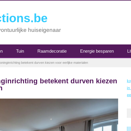
tions.be
ontuurlijke huiseigenaar
en
Tuin
Raamdecoratie
Energie besparen
Li
 woninginrichting betekent durven kiezen voor eerlijke materialen
nginrichting betekent durven kiezen
ko
n
in
ee