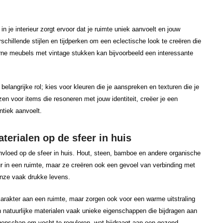
n je interieur zorgt ervoor dat je ruimte uniek aanvoelt en jouw
schillende stijlen en tijdperken om een eclectische look te creëren die
ne meubels met vintage stukken kan bijvoorbeeld een interessante
belangrijke rol; kies voor kleuren die je aanspreken en texturen die je
en voor items die resoneren met jouw identiteit, creëer je een
ntiek aanvoelt.
terialen op de sfeer in huis
nvloed op de sfeer in huis. Hout, steen, bamboe en andere organische
ur in een ruimte, maar ze creëren ook een gevoel van verbinding met
 onze vaak drukke levens.
karakter aan een ruimte, maar zorgen ook voor een warme uitstraling
n natuurlijke materialen vaak unieke eigenschappen die bijdragen aan
igenschap om vocht te reguleren, wat bijdraagt aan een gezond