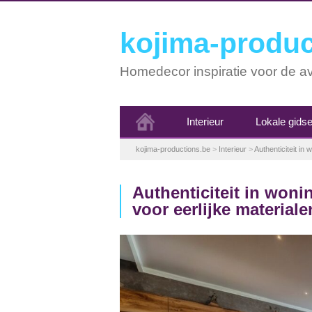
kojima-produc
Homedecor inspiratie voor de av
Interieur
Lokale gids
kojima-productions.be
>
Interieur
>
Authenticiteit in
Authenticiteit in woni
voor eerlijke materiale