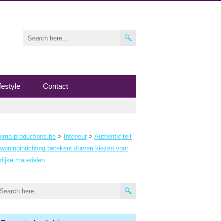
festyle
Contact
jima-productions.be
>
Interieur
>
Authenticiteit
 woninginrichting betekent durven kiezen voor
rlijke materialen