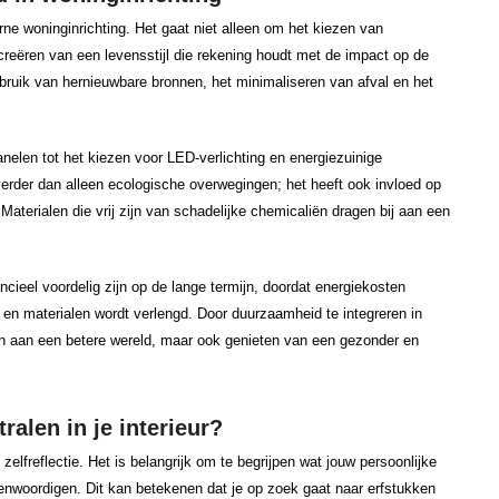
e woninginrichting. Het gaat niet alleen om het kiezen van
creëren van een levensstijl die rekening houdt met de impact op de
ruik van hernieuwbare bronnen, het minimaliseren van afval en het
anelen tot het kiezen voor LED-verlichting en energiezuinige
erder dan alleen ecologische overwegingen; het heeft ook invloed op
aterialen die vrij zijn van schadelijke chemicaliën dragen bij aan een
cieel voordelig zijn op de lange termijn, doordat energiekosten
en materialen wordt verlengd. Door duurzaamheid te integreren in
gen aan een betere wereld, maar ook genieten van een gezonder en
tralen in je interieur?
et zelfreflectie. Het is belangrijk om te begrijpen wat jouw persoonlijke
genwoordigen. Dit kan betekenen dat je op zoek gaat naar erfstukken