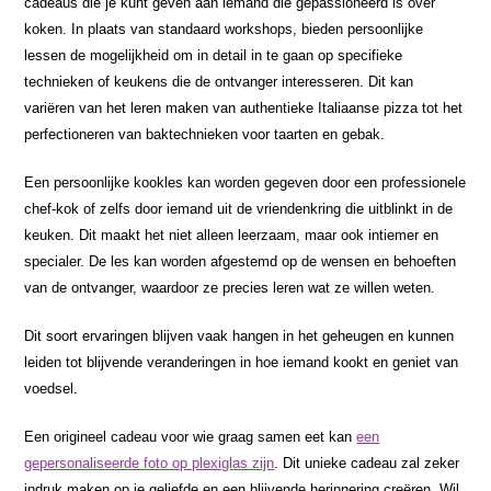
cadeaus die je kunt geven aan iemand die gepassioneerd is over
koken. In plaats van standaard workshops, bieden persoonlijke
lessen de mogelijkheid om in detail in te gaan op specifieke
technieken of keukens die de ontvanger interesseren. Dit kan
variëren van het leren maken van authentieke Italiaanse pizza tot het
perfectioneren van baktechnieken voor taarten en gebak.
Een persoonlijke kookles kan worden gegeven door een professionele
chef-kok of zelfs door iemand uit de vriendenkring die uitblinkt in de
keuken. Dit maakt het niet alleen leerzaam, maar ook intiemer en
specialer. De les kan worden afgestemd op de wensen en behoeften
van de ontvanger, waardoor ze precies leren wat ze willen weten.
Dit soort ervaringen blijven vaak hangen in het geheugen en kunnen
leiden tot blijvende veranderingen in hoe iemand kookt en geniet van
voedsel.
Een origineel cadeau voor wie graag samen eet kan
een
gepersonaliseerde foto op plexiglas zijn
. Dit unieke cadeau zal zeker
indruk maken op je geliefde en een blijvende herinnering creëren. Wil