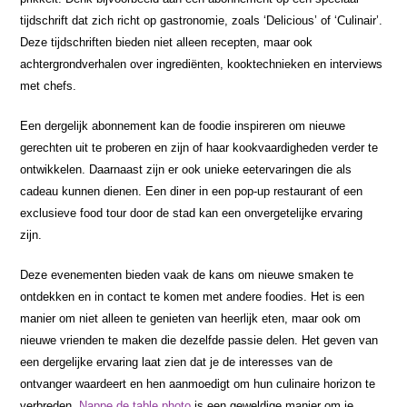
tijdschrift dat zich richt op gastronomie, zoals ‘Delicious’ of ‘Culinair’.
Deze tijdschriften bieden niet alleen recepten, maar ook
achtergrondverhalen over ingrediënten, kooktechnieken en interviews
met chefs.
Een dergelijk abonnement kan de foodie inspireren om nieuwe
gerechten uit te proberen en zijn of haar kookvaardigheden verder te
ontwikkelen. Daarnaast zijn er ook unieke eetervaringen die als
cadeau kunnen dienen. Een diner in een pop-up restaurant of een
exclusieve food tour door de stad kan een onvergetelijke ervaring
zijn.
Deze evenementen bieden vaak de kans om nieuwe smaken te
ontdekken en in contact te komen met andere foodies. Het is een
manier om niet alleen te genieten van heerlijk eten, maar ook om
nieuwe vrienden te maken die dezelfde passie delen. Het geven van
een dergelijke ervaring laat zien dat je de interesses van de
ontvanger waardeert en hen aanmoedigt om hun culinaire horizon te
verbreden.
Nappe de table photo
is een geweldige manier om je