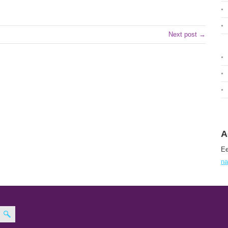
Next post →
A
Ee
na