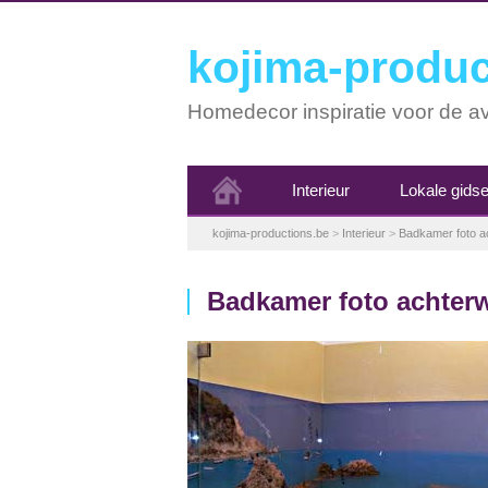
kojima-produc
Homedecor inspiratie voor de av
Interieur
Lokale gids
kojima-productions.be
>
Interieur
>
Badkamer foto a
Badkamer foto achter