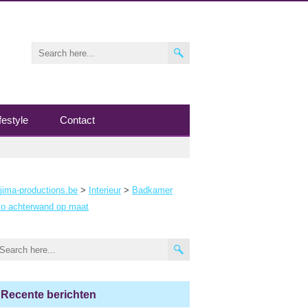
festyle
Contact
jima-productions.be
>
Interieur
>
Badkamer
to achterwand op maat
Recente berichten