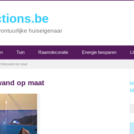
tions.be
ontuurlijke huiseigenaar
en
Tuin
Raamdecoratie
Energie besparen
Li
chterwand op maat
wand op maat
ko
fo