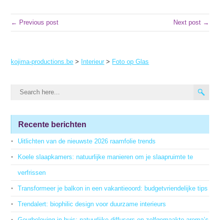
← Previous post
Next post →
kojima-productions.be
>
Interieur
>
Foto op Glas
Recente berichten
Uitlichten van de nieuwste 2026 raamfolie trends
Koele slaapkamers: natuurlijke manieren om je slaapruimte te
verfrissen
Transformeer je balkon in een vakantieoord: budgetvriendelijke tips
Trendalert: biophilic design voor duurzame interieurs
Geurbeleving in huis: natuurlijke diffusers en zelfgemaakte aroma’s