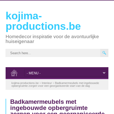
kojima-
productions.be
Homedecor inspiratie voor de avontuurlijke
huiseigenaar
kojima-productions.be
>
Interieur
>
Badkamermeubels met ingebouwde
opbergruimte zorgen voor een georganiseerde start van de dag
Badkamermeubels met
ingebouwde opbergruimte
zorgen voor een georganiseerde