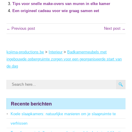
Tips voor snelle make-overs van muren in elke kamer
Een origineel cadeau voor wie graag samen eet
← Previous post
Next post →
kojima-productions.be
>
Interieur
>
Badkamermeubels met
ingebouwde opbergruimte zorgen voor een georganiseerde start van
de dag
Recente berichten
Koele slaapkamers: natuurlijke manieren om je slaapruimte te
verfrissen