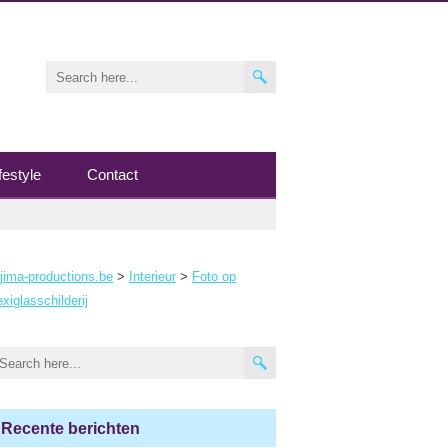
festyle
Contact
jima-productions.be
>
Interieur
>
Foto op
exiglasschilderij
Recente berichten