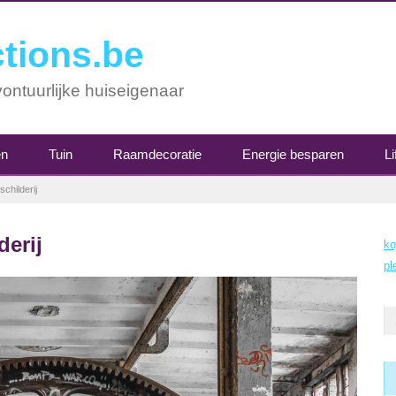
tions.be
ontuurlijke huiseigenaar
en
Tuin
Raamdecoratie
Energie besparen
Li
schilderij
derij
ko
pl