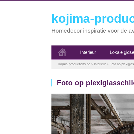
kojima-produc
Homedecor inspiratie voor de av
Interieur
Lokale gids
kojima-productions.be
>
Interieur
>
Foto op plexiglas
Foto op plexiglasschil