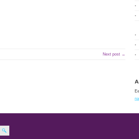
Next post →
A
Ee
na