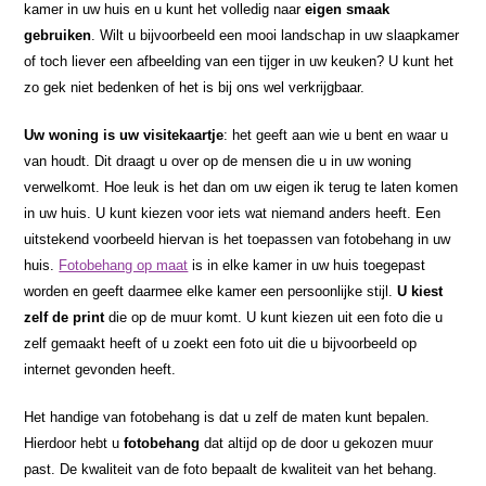
kamer in uw huis en u kunt het volledig naar
eigen smaak
gebruiken
. Wilt u bijvoorbeeld een mooi landschap in uw slaapkamer
of toch liever een afbeelding van een tijger in uw keuken? U kunt het
zo gek niet bedenken of het is bij ons wel verkrijgbaar.
Uw woning is uw visitekaartje
: het geeft aan wie u bent en waar u
van houdt. Dit draagt u over op de mensen die u in uw woning
verwelkomt. Hoe leuk is het dan om uw eigen ik terug te laten komen
in uw huis. U kunt kiezen voor iets wat niemand anders heeft. Een
uitstekend voorbeeld hiervan is het toepassen van fotobehang in uw
huis.
Fotobehang op maat
is in elke kamer in uw huis toegepast
worden en geeft daarmee elke kamer een persoonlijke stijl.
U kiest
zelf de print
die op de muur komt. U kunt kiezen uit een foto die u
zelf gemaakt heeft of u zoekt een foto uit die u bijvoorbeeld op
internet gevonden heeft.
Het handige van fotobehang is dat u zelf de maten kunt bepalen.
Hierdoor hebt u
fotobehang
dat altijd op de door u gekozen muur
past. De kwaliteit van de foto bepaalt de kwaliteit van het behang.