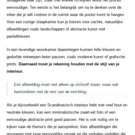
uitdagende taak zijn, maar met enkele richtlijnen wordt het proces
eenvoudiger. Ten eerste is het belangrijk om na te denken over de
sfeer die je wilt creëren in de ruimte waar de poster komt te hangen.
Voor een rustige slaapkamer kun je kiezen voor zachte, natuurlijke
afbeeldingen zoals landschappen of abstracte kunst met
pastelkleuren.
In een levendige woonkamer daarentegen kunnen felle kleuren en
gedurfde ontwerpen beter passen, zoals moderne kunst of grafische
prints.
Daarnaast moet je rekening houden met de stijl van je
interieur.
Een afbeelding moet niet alleen op zichzelf staan, maar ook
harmoniëren met de rest van de inrichting.
Als je bijvoorbeeld een Scandinavisch interieur hebt met veel hout en
neutrale kleuren, kan een minimalistische zwart-wit foto of een
eenvoudige abstracte print goed passen. Het is ook nuttig om te
kijken naar de thema’s die je aanspreken; kies afbeeldingen die
resoneren met jouw persoonlijke smaak en die verhalen vertellen die