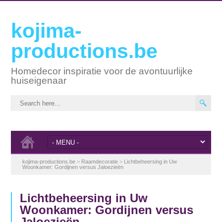
kojima-
productions.be
Homedecor inspiratie voor de avontuurlijke
huiseigenaar
kojima-productions.be
>
Raamdecoratie
>
Lichtbeheersing in Uw
Woonkamer: Gordijnen versus Jaloezieën
Lichtbeheersing in Uw
Woonkamer: Gordijnen versus
Jaloezieën