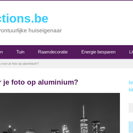
tions.be
ontuurlijke huiseigenaar
en
Tuin
Raamdecoratie
Energie besparen
Li
ij voor je foto op aluminium?
or je foto op aluminium?
ko
ki