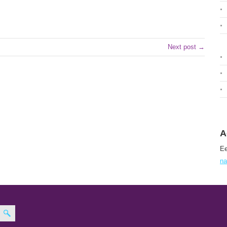
Next post →
A
Ee
na