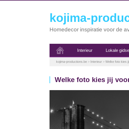
kojima-produc
Homedecor inspiratie voor de av
Interieur
Lokale gids
kojima-productions.be
>
Interieur
>
Welke foto kies j
Welke foto kies jij vo