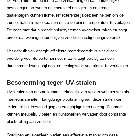
Dit vermindert de behoefte aan verwarming en kan aanzienlijke
besparingen opleveren op energierekeningen. In de zomer
daarentegen kunnen lichte, reflecterende jaloezieën helpen om de
zonnestralen te weerkaatsen en zo de binnentemperatuur te verlagen.
Dit voorkomt dat airconditioningsystemen overbelast raken en zorgt
ervoor dat woningen koel blijven zonder onnodig energieverbruik.
Het gebruik van energie-efficiënte raamdecoratie is niet alleen
voordelig voor de portemonnee, maar draagt ook bij aan een
duurzamere levensstijl door de ecologische voetafdruk te verkleinen.
Bescherming tegen UV-stralen
UV-stralen van de zon kunnen schadelijk zijn voor zowel mensen als
interieurmaterialen. Langdurige blootstelling aan deze stralen kan
leiden tot huidbeschadiging en vroegtijdige veroudering. Daarnaast
kunnen meubels, vloeren en kunstwerken vervagen door constante
blootstelling aan zonlicht.
Gordijnen en jaloezieën bieden een effectieve manier om deze