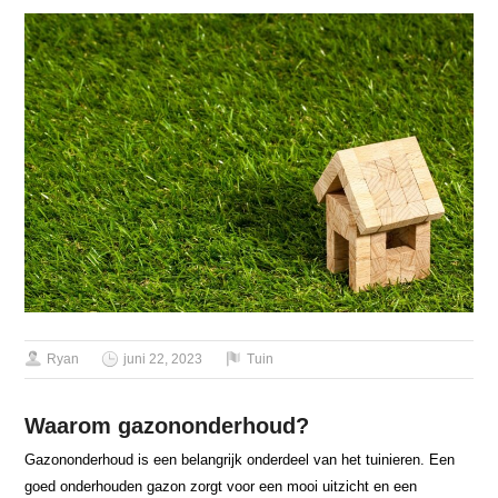
Ryan
juni 22, 2023
Tuin
Waarom gazononderhoud?
Gazononderhoud is een belangrijk onderdeel van het tuinieren. Een
goed onderhouden gazon zorgt voor een mooi uitzicht en een