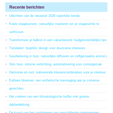
Recente berichten
Uitlichten van de nieuwste 2026 raamfolie trends
Koele slaapkamers: natuurlijke manieren om je slaapruimte te
verfrissen
Transformeer je balkon in een vakantieoord: budgetvriendelijke tips
Trendalert: biophilic design voor duurzame interieurs
Geurbeleving in huis: natuurlijke diffusers en zelfgemaakte aroma’s
Slim huis, slimme verlichting: automatisering voor zomergemak
Harmonie en rust: kalmerende kleurencombinaties voor je interieur
Eetbare bloemen: een esthetische toevoeging aan je zomerse
gerechten
Het creëren van een klimatologische buffer met groene
dakbedekking
De kunst van het combineren van verschillende vloerpatronen