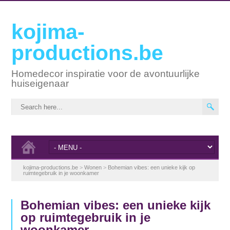
kojima-
productions.be
Homedecor inspiratie voor de avontuurlijke
huiseigenaar
kojima-productions.be
>
Wonen
>
Bohemian vibes: een unieke kijk op
ruimtegebruik in je woonkamer
Bohemian vibes: een unieke kijk
op ruimtegebruik in je
woonkamer