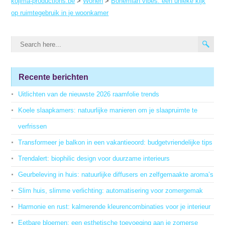
kojima-productions.be
>
Wonen
>
Bohemian vibes: een unieke kijk
op ruimtegebruik in je woonkamer
Recente berichten
Uitlichten van de nieuwste 2026 raamfolie trends
Koele slaapkamers: natuurlijke manieren om je slaapruimte te
verfrissen
Transformeer je balkon in een vakantieoord: budgetvriendelijke tips
Trendalert: biophilic design voor duurzame interieurs
Geurbeleving in huis: natuurlijke diffusers en zelfgemaakte aroma’s
Slim huis, slimme verlichting: automatisering voor zomergemak
Harmonie en rust: kalmerende kleurencombinaties voor je interieur
Eetbare bloemen: een esthetische toevoeging aan je zomerse