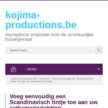
kojima-
productions.be
Homedecor inspiratie voor de avontuurlijke
huiseigenaar
kojima-productions.be
>
Interieur
>
Voeg eenvoudig een Scandinavisch
tintje toe aan uw eetkamerinrichting
Voeg eenvoudig een
Scandinavisch tintje toe aan uw
eetkamerinrichting