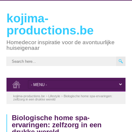
kojima-
productions.be
Homedecor inspiratie voor de avontuurlijke
huiseigenaar
kojima-productions.be
>
Lifestyle
>
Biologische home spa-ervaringen:
zelfzorg in een drukke wereld
Biologische home spa-
ervaringen: zelfzorg in een
drukke wereld