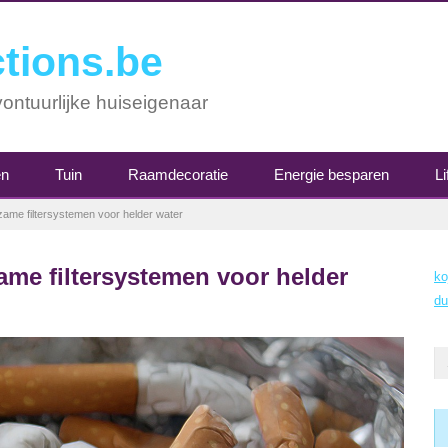
tions.be
ontuurlijke huiseigenaar
en
Tuin
Raamdecoratie
Energie besparen
Li
urzame filtersystemen voor helder water
zame filtersystemen voor helder
ko
du