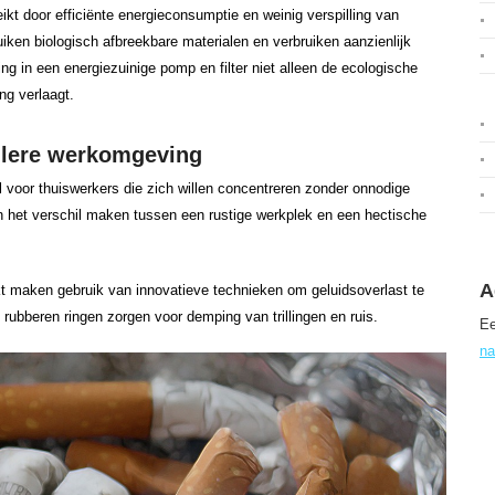
kt door efficiënte energieconsumptie en weinig verspilling van
iken biologisch afbreekbare materialen en verbruiken aanzienlijk
ring in een energiezuinige pomp en filter niet alleen de ecologische
ng verlaagt.
illere werkomgeving
al voor thuiswerkers die zich willen concentreren zonder onnodige
n het verschil maken tussen een rustige werkplek en een hectische
A
kt maken gebruik van innovatieve technieken om geluidsoverlast te
 rubberen ringen zorgen voor demping van trillingen en ruis.
Ee
na