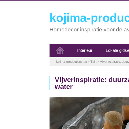
kojima-produc
Homedecor inspiratie voor de av
Interieur
Lokale gids
kojima-productions.be
>
Tuin
>
Vijverinspiratie: du
Vijverinspiratie: duur
water