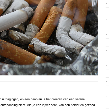
en uitdagingen, en een daarvan is het creëren van een serene
 ontspanning biedt. Als je een vijver hebt, kan een helder en gezond