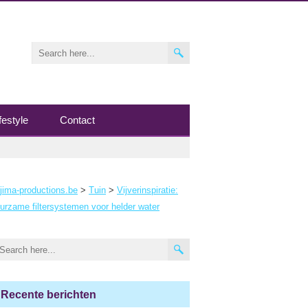
festyle
Contact
jima-productions.be
>
Tuin
>
Vijverinspiratie:
urzame filtersystemen voor helder water
Recente berichten