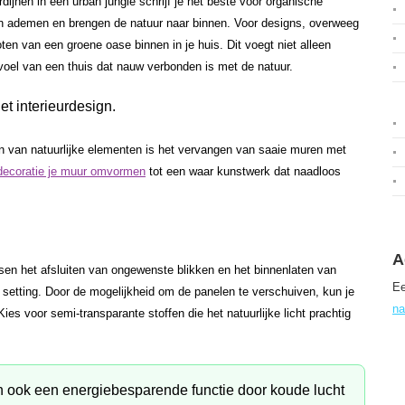
dijnen in een urban jungle schrijf je het beste voor organische
en ademen en brengen de natuur naar binnen. Voor designs, overweeg
oten van een groene oase binnen in je huis. Dit voegt niet alleen
evoel van een thuis dat nauw verbonden is met de natuur.
n van natuurlijke elementen is het vervangen van saaie muren met
decoratie je muur omvormen
tot een waar kunstwerk dat naadloos
A
sen het afsluiten van ongewenste blikken en het binnenlaten van
Ee
le setting. Door de mogelijkheid om de panelen te verschuiven, kun je
na
ies voor semi-transparante stoffen die het natuurlijke licht prachtig
 ook een energiebesparende functie door koude lucht