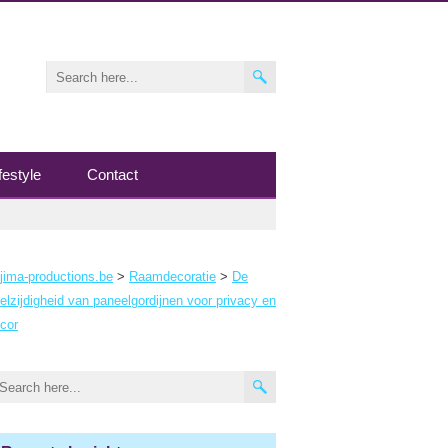
festyle
Contact
jima-productions.be
>
Raamdecoratie
>
De
elzijdigheid van paneelgordijnen voor privacy en
cor