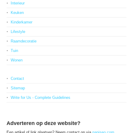
Interieur
Keuken
Kinderkamer
Lifestyle
Raamdecoratie
Tuin
Wonen
Contact
Sitemap
Write for Us - Complete Guidelines
Adverteren op deze website?
Een artikel of link plaatsen? Neem contact op via
napiseo.com
.