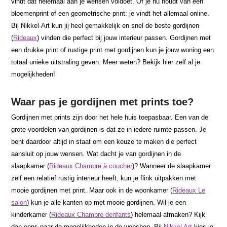
vindt dat helemaal aan je wensen voldoet. Of je nu houdt van een
bloemenprint of een geometrische print: je vindt het allemaal online.
Bij Nikkel-Art kun jij heel gemakkelijk en snel de beste gordijnen
(
Rideaux
) vinden die perfect bij jouw interieur passen. Gordijnen met
een drukke print of rustige print met gordijnen kun je jouw woning een
totaal unieke uitstraling geven. Meer weten? Bekijk hier zelf al je
mogelijkheden!
Waar pas je gordijnen met prints toe?
Gordijnen met prints zijn door het hele huis toepasbaar. Een van de
grote voordelen van gordijnen is dat ze in iedere ruimte passen. Je
bent daardoor altijd in staat om een keuze te maken die perfect
aansluit op jouw wensen. Wat dacht je van gordijnen in de
slaapkamer (
Rideaux Chambre à coucher
)? Wanneer de slaapkamer
zelf een relatief rustig interieur heeft, kun je flink uitpakken met
mooie gordijnen met print. Maar ook in de woonkamer (
Rideaux Le
salon
) kun je alle kanten op met mooie gordijnen. Wil je een
kinderkamer (
Rideaux Chambre denfants
) helemaal afmaken? Kijk
dan eens naar de mogelijkheden in de webshop. Bij
Nikkel Art
kies je